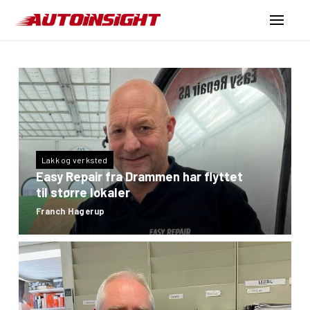
Lakk og verksted
Easy Repair fra Drammen har flyttet
til større lokaler
Franch Hagerup