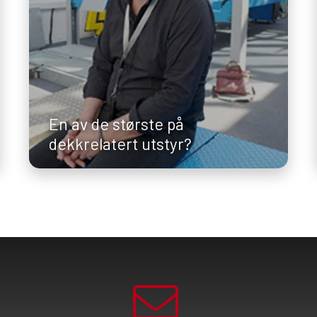
En av de største på
dekkrelatert utstyr?