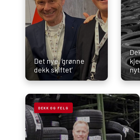
Dek
Det nye, ‘grønne
kje
dekk skiftet’
nyt
DEKK OG FELG