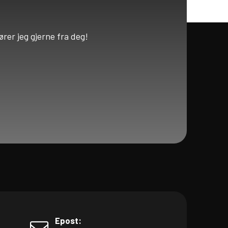
ører jeg gjerne fra deg!
Epost: