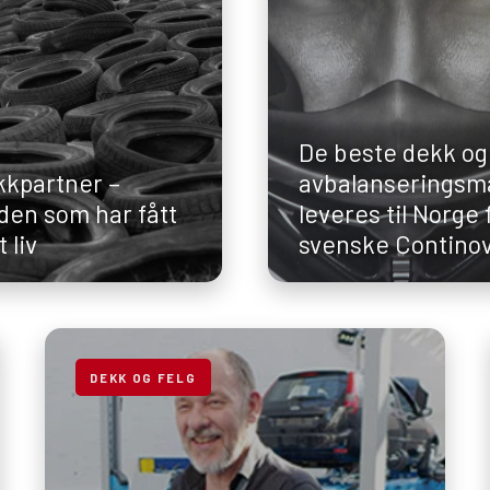
De beste dekk og
kpartner –
avbalanseringsm
den som har fått
leveres til Norge 
t liv
svenske Contino
DEKK OG FELG