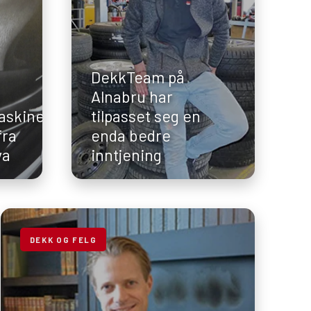
DekkTeam på
Alnabru har
askiner
tilpasset seg en
fra
enda bedre
va
inntjening
DEKK OG FELG